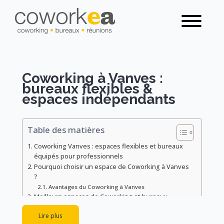
Coworking à Vanves :
bureaux flexibles &
espaces indépendants
Table des matières
Coworking Vanves : espaces flexibles et bureaux
équipés pour professionnels
Pourquoi choisir un espace de Coworking à Vanves
?
Avantages du Coworking à Vanves
Meilleurs espaces de Coworking et bureaux
privatifs à Vanves
Lire plus
Quels sont les tarifs et formules d’un espace de